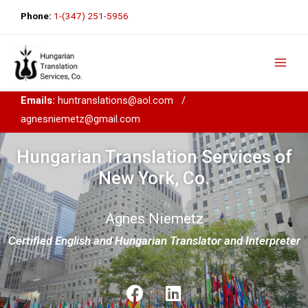
Phone:
1-(347) 251-5956
Emails:
huntranslations@aol.com
/
agnesniemetz@gmail.com
Hungarian Translation Services of
New York, Co.
Agnes Niemetz
Certified English and Hungarian Translator and Interpreter