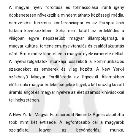
A magyar nyelv fordítása és tolmácsolása iránti igény
döbbenetesen növekszik a mindent átható közösségi média,
nemzetközi turizmus, konferenciaipar és az Európai Unió
hatása következtében. Soha nem látott az érdeklődés a
világban egyre népszerűbb magyar állampolgárság, a
magyar kultúra, történelem, nyelvtanulás és családfakutatás
iránt. Ám mindez lehetetlen a magyar nyelv ismerete nélkül.
A nyelvszolgáltatók munkája összeköti a kommunikációs
szakadékot az emberek és világ között. A New York-i
székhelyű Magyar Fordítóiroda az Egyesült Államokban
előforduló magyar érdekeltségekre figyel, a két ország között
áramló angol és magyar nyelvre az élet számos kihívásokkal
teli helyzetében.
A New York-i Magyar Fordítóirodát Niemetz Ágnes alapította
több mint két évtizede. A legfontosabb cél a magyarok
szolgálata, legyen az bevándorlás, munka,